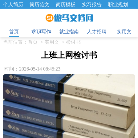
个人简历
简历范文
简历模板
实习报告
职业规划
求职面试题
招聘选拔
绩效考核
企业文化
工作计划
目
工作总结
辞职报告
首页
求职写作
就业指南
人才招聘
实用文
当前位置：
首页
>
实用文
>
检讨书
上班上网检讨书
时间：2026-05-14 08:45:23