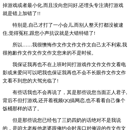
掉游戏或者最小化,而且没向您问好,还埋头专注滴打游戏
就是错上加错了!!
特别是,自己才打了一小会儿,而别人整天打都没被逮
住,觉得冤枉,跟您小声抗议就是大错特错了!
所以……我很懊悔作文作文作文作文自己太不利索,我
很抱歉作文作文作文作文您来的不是时候。
我保证我再也不在上班时间打游戏作文作文作文看电
影或来爱问可以吧我也保证我再也不会不长眼作文作文作
文看不到您的大驾光临了!
有些话我也不会再说了，其是那些说您当面正人君子,
背后不但打游戏,还开着视频QQ搞网恋,也不看看自己像个
饭桶那样的话了。
但是那些说您已经包了三奶四奶的话绝对不是我说
的，是咱大老板他老婆跟俺约会时亲口对俺说的作文作文