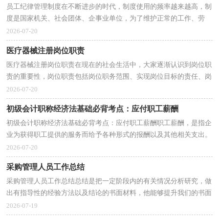
员工纪律管理制度在不断进步的时代，制度使用的频率越来越高，制
度是国家机关、社会团体、企事业单位，为了维护正常的工作、劳
动、学习、生活的秩序，保证国家各项政策的顺利执行和...
2026-07-20
医疗器械注册岗位职责
医疗器械注册岗位职责在现在的社会生活中，大家逐渐认识到岗位职
责的重要性，岗位职责包括岗位职务范围、实现岗位目标的责任、岗
位环境、岗位任职资格及各个岗位之间的相互关系...
2026-07-20
初级会计职称经济法基础必背考点：应付职工薪酬
初级会计职称经济法基础必背考点：应付职工薪酬职工薪酬，是指企
业为获得职工提供的服务而给予各种形式的报酬以及其他相关支出。
欢迎大家阅读，更多相关信息请关注相关栏目！(一)应...
2026-07-20
采购管理人员工作总结
采购管理人员工作总结总结是把一定阶段内的有关情况分析研究，做
出有指导性的经验方法以及结论的书面材料，他能够提升我们的书面
表达能力，因此十分有必须要写一份总结哦。那么我...
2026-07-19