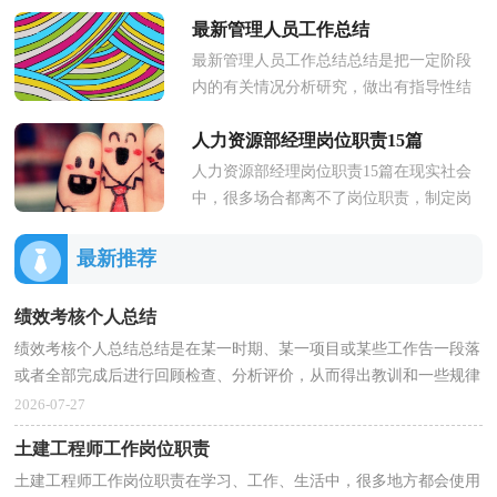
制定岗位职责有助于提高内部竞争活力，
最新管理人员工作总结
提高工作效率。大家知道岗位职...
最新管理人员工作总结总结是把一定阶段
内的有关情况分析研究，做出有指导性结
论的书面材料，它可以促使我们思考，让
人力资源部经理岗位职责15篇
我们好好写一份总结吧。那么如...
人力资源部经理岗位职责15篇在现实社会
中，很多场合都离不了岗位职责，制定岗
位职责有利于提高工作效率和工作质量。
大家知道岗位职责的格式吗？以...
最新推荐
绩效考核个人总结
绩效考核个人总结总结是在某一时期、某一项目或某些工作告一段落
或者全部完成后进行回顾检查、分析评价，从而得出教训和一些规律
性认识的一种书面材料，它可以提升我们发现问题...
2026-07-27
土建工程师工作岗位职责
土建工程师工作岗位职责在学习、工作、生活中，很多地方都会使用