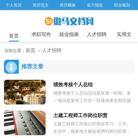
个人简历
简历范文
简历模板
实习报告
职业规划
求职面试题目
招聘选拔
绩效考核
企业文化
工作计划
工作总结
辞职报告
求职写作
就业指南
人才招聘
实用文
首页
首页
人才招聘
当前位置：
>
推荐文章
绩效考核个人总结
绩效考核个人总结总结是在某一时期、某
一项目或某些工作告一段落或者全部完成
后进行回顾检查、分析评价，从而得出教
土建工程师工作岗位职责
训和一些规律性认识的一种...
土建工程师工作岗位职责在学习、工作、
生活中，很多地方都会使用到岗位职责，