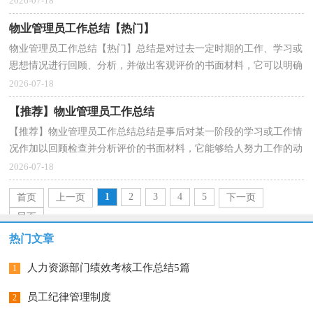
2026-07-18
物业管理员工作总结【热门】
物业管理员工作总结【热门】总结是对过去一定时期的工作、学习或
思想情况进行回顾、分析，并做出客观评价的书面材料，它可以明确
下一步的工作方向，少走弯路，少犯错误，提高工作效益...
2026-07-18
【推荐】物业管理员工作总结
【推荐】物业管理员工作总结总结是事后对某一阶段的学习或工作情
况作加以回顾检查并分析评价的书面材料，它能够给人努力工作的动
力，让我们一起来学习写总结吧。但是却发现不知...
2026-07-18
1
2
3
4
5
首页
上一页
下一页
尾页
热门文章
人力资源部门绩效考核工作总结5篇
1
员工纪律管理制度
2