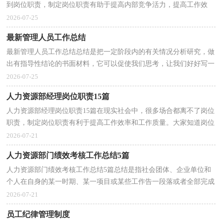
到岗位职责，制定岗位职责有助于提高内部竞争活力，提高工作效
率。大家知道岗位职责的格式吗？以下是小编为大家整理...
2026-07-25
最新管理人员工作总结
最新管理人员工作总结总结是把一定阶段内的有关情况分析研究，做
出有指导性结论的书面材料，它可以促使我们思考，让我们好好写一
份总结吧。那么如何把总结写出新花样呢？以下是小编...
2026-07-25
人力资源部经理岗位职责15篇
人力资源部经理岗位职责15篇在现实社会中，很多场合都离不了岗位
职责，制定岗位职责有利于提高工作效率和工作质量。大家知道岗位
职责的格式吗？以下是小编帮大家整理的人力资源部...
2026-07-21
人力资源部门绩效考核工作总结5篇
人力资源部门绩效考核工作总结5篇总结是指社会团体、企业单位和
个人在自身的某一时期、某一项目或某些工作告一段落或者全部完成
后进行回顾检查、分析评价，从而肯定成绩，得到...
2026-07-21
员工纪律管理制度