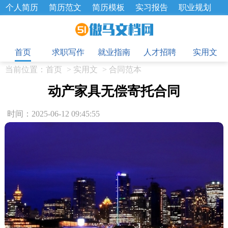
个人简历
简历范文
简历模板
实习报告
职业规划
求职面试题
招聘选拔
绩效考核
企业文化
工作计划
目
工作总结
辞职报告
首页
求职写作
就业指南
人才招聘
实用文
当前位置：
首页
>
实用文
>
合同范本
动产家具无偿寄托合同
时间：2025-06-12 09:45:55