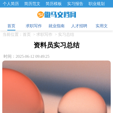
个人简历
简历范文
简历模板
实习报告
职业规划
求职面试题
招聘选拔
绩效考核
企业文化
工作计划
目
工作总结
辞职报告
首页
求职写作
就业指南
人才招聘
实用文
当前位置：
首页
>
求职写作
>
实习总结
资料员实习总结
时间：2025-06-12 09:49:25