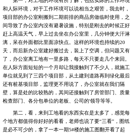
第一，对工地的环境有所了解，包括实际的工作环境
和人际环境，对于工作环境可以说相当之艰苦，我去时，
项目部的办公室刚搬到二期前排的商品房做临时使用，之
间导致了办公室内没有避暑设施，特别是刚去的时候正好
赶上高温天气，早上过去坐在办公室里，几分钟便大汗淋
漓，呆在外面都比里面凉快点。这样的环境也持续的20
天，而后新办公室建好搬过去，装上了空调，但问题又有
了，办公室离工地有一里多路，每天不只要走几个来回。
在人际方面短短的一个月却让我接触到了不少人，就施工
单位就见到了三四个项目部，从土建到道路再到绿化最后
还有桩基项目部，监理更不用说了，办公室就在我们隔
壁，算是处的比较熟的，其间还接触到了房管部门、质量
检查部门、各分包单位的老板、公司的'领导等等。
第二，看，来到工地看的东西实在是太多了，感觉每
个地方都值得你好好的看看，老师也说了要“三看”，图纸
是必不可少的，拿了一本一期5#楼的施工图翻开看了起