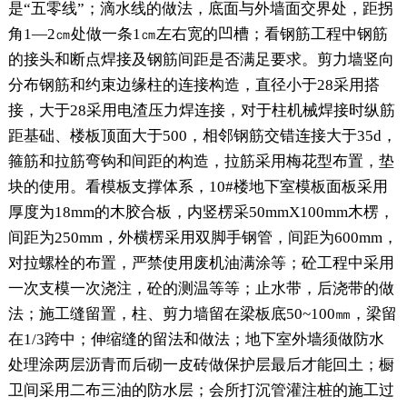
是“五零线”；滴水线的做法，底面与外墙面交界处，距拐
角1—2㎝处做一条1㎝左右宽的凹槽；看钢筋工程中钢筋
的接头和断点焊接及钢筋间距是否满足要求。剪力墙竖向
分布钢筋和约束边缘柱的连接构造，直径小于28采用搭
接，大于28采用电渣压力焊连接，对于柱机械焊接时纵筋
距基础、楼板顶面大于500，相邻钢筋交错连接大于35d，
箍筋和拉筋弯钩和间距的构造，拉筋采用梅花型布置，垫
块的使用。看模板支撑体系，10#楼地下室模板面板采用
厚度为18mm的木胶合板，内竖楞采50mmX100mm木楞，
间距为250mm，外横楞采用双脚手钢管，间距为600mm，
对拉螺栓的布置，严禁使用废机油满涂等；砼工程中采用
一次支模一次浇注，砼的测温等等；止水带，后浇带的做
法；施工缝留置，柱、剪力墙留在梁板底50~100㎜，梁留
在1/3跨中；伸缩缝的留法和做法；地下室外墙须做防水
处理涂两层沥青而后砌一皮砖做保护层最后才能回土；橱
卫间采用二布三油的防水层；会所打沉管灌注桩的施工过