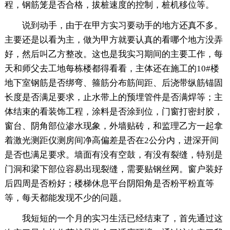
程，钢筋笼是否合格，拔桩速度的控制，桩机移位等。
说到动手，由于在甲方实习要动手的地方还真不多。
主要还是以看为主，做为甲方就要认真的看哪个地方没弄
好，然后叫乙方整改。这也是我实习期间的主要工作，每
天和师父去工地每栋楼都得看看，主体还在施工的10#楼
地下室钢筋是否绑弯、箍筋分布筋间距、后浇带纵筋锚固
长度是否满足要求，止水带上的预埋管件是否满焊等；主
体结束的看装饰工程，涂料是否涂到位，门窗打密封胶，
窗台、阴角部位渗水现象，外墙贴砖，和监理乙方一起拿
着激光测距仪测房间净高偏差是否在2公分内，进深开间
是否也满足要求。墙面有没有空鼓，有没有裂缝，特别是
门洞和梁下部位容易出现裂缝，需要贴钢丝网。窗户装好
后四周是否粉好；楼梯休息平台阴阳角是否粉平粉直等
等，每天都能发现不少的问题。
我短短的一个月的实习生活已经结束了，首先通过这