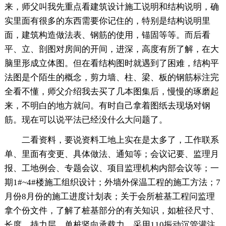
来，师父叫我先重点看建筑设计施工说明和结构说明，确
实里面有很多的东西需要你记住的，特别是结构说明里
面，建筑构造做法表、钢筋的使用，锚固等等。而后看
平、立、剖图对房间的开间，进深，高度有所了解，在大
脑里形成立体图。但在看结构图时就遇到了困难，结构平
法图是个陌生的概念，剪力墙、柱、梁、板的钢筋标注完
全看不懂，师父介绍我去买了几本图集后，慢慢的琢磨起
来，不明白的地方就问。有时自己拿着图纸去现场对钢
筋。现在可以说平法已经没什么大问题了。
二看资料，要说资料工地上实在是太多了，工作联系
单、里面有变更、具体做法、通知等；会议记要、监理月
报、工地例会、专题会议、项目监理机构内部会议等；一
期1#~4#楼施工组织设计；外墙外保温工程的施工方法；7
月份8月份的施工进度计划表；关于会所桩基工程问监理
拿个份文件，了解了桩基部分的有关知识，如桩径尺寸、
长度、持力层、单桩竖向承载力，采用110振动沉管灌注