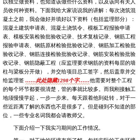
以独立做资料，也知道该做些什么资料，以及该向有关人
员收何种资料。下面我给大家说说我的讲解：每次浇筑混
凝土之前，我会做好并填好以下资料（包括监理部分）：
混凝土建筑申请表、混凝土浇筑令、模板工程报验申请
表、模板安装检验批验收记录、技术复核记录、钢筋工程
报验申请表、钢筋原材检验批验收记录、钢筋加工检验批
验收记录、钢筋连接检验批验收记录、钢筋安装检验批验
收记录、钢筋隐蔽工程（应监理要求钢筋的资料每层的墙
柱与梁板分开做），并交给项目总工签字，然后盖章并交
给监理签
……此处隐藏1298个字……
他需要对整个工程
的每个环节都要很清楚，管的事就比较多。而我刚接触工
地须慢慢学起，一步一步来。每天跟着他到处转，对于一
些近距离了解的东西也不是很多了。但是碰到不知道的部
位，一些专业名词我都会请教师父。
下面介绍一下我实习期间的工作情况。