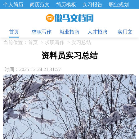
个人简历
简历范文
简历模板
实习报告
职业规划
求职面试题
招聘选拔
绩效考核
企业文化
工作计划
目
工作总结
辞职报告
首页
求职写作
就业指南
人才招聘
实用文
当前位置：
首页
>
求职写作
>
实习总结
资料员实习总结
时间：2025-12-24 21:31:57