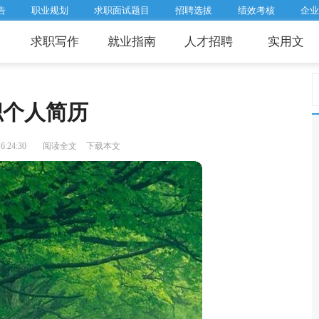
告
职业规划
求职面试题目
招聘选拔
绩效考核
企业
求职写作
就业指南
人才招聘
实用文
职个人简历
:24:30
阅读全文
下载本文