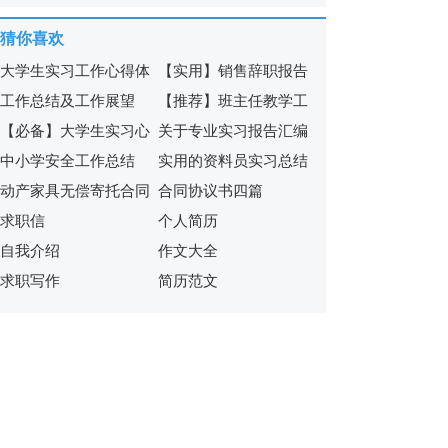
9篇
猜你喜欢
大学生实习工作心得体
【实用】销售辞职报告
工作总结及工作展望
【推荐】班主任教学工
会(合集15篇)
模板集锦8篇
【必备】大学生实习心
关于专业实习报告汇编
作总结三篇
中小学安全工作总结
实用的资料员实习总结
得体会范文集锦7篇
五篇
动产家具无偿寄托合同
合同协议书四篇
3篇
求职信
个人简历
范本
自我介绍
作文大全
求职写作
简历范文