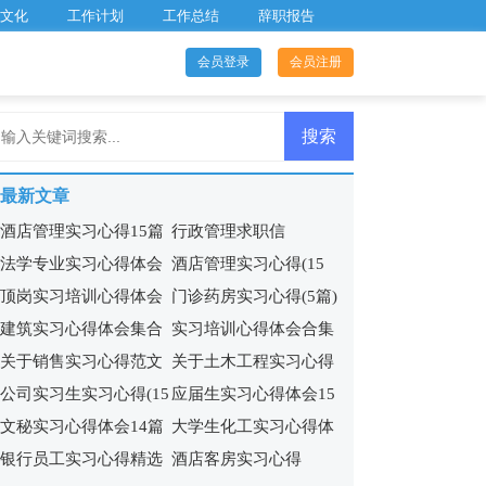
文化
工作计划
工作总结
辞职报告
会员登录
会员注册
最新文章
酒店管理实习心得15篇
行政管理求职信
法学专业实习心得体会
酒店管理实习心得(15
顶岗实习培训心得体会
门诊药房实习心得(5篇)
9篇
篇)
建筑实习心得体会集合
实习培训心得体会合集
关于销售实习心得范文
关于土木工程实习心得
15篇
15篇
公司实习生实习心得(15
应届生实习心得体会15
7篇
体会
文秘实习心得体会14篇
大学生化工实习心得体
篇)
篇
银行员工实习心得精选
酒店客房实习心得
会