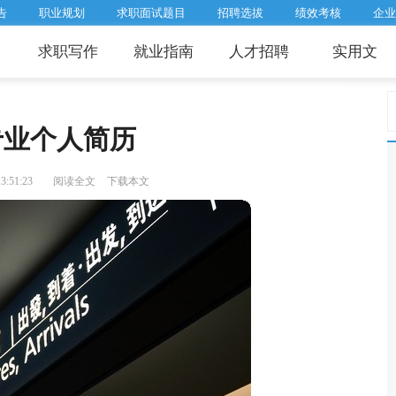
告
职业规划
求职面试题目
招聘选拔
绩效考核
企业
求职写作
就业指南
人才招聘
实用文
专业个人简历
:51:23
阅读全文
下载本文