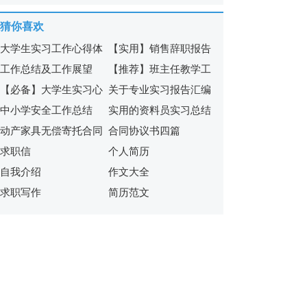
篇
猜你喜欢
大学生实习工作心得体
【实用】销售辞职报告
工作总结及工作展望
【推荐】班主任教学工
会(合集15篇)
模板集锦8篇
【必备】大学生实习心
关于专业实习报告汇编
作总结三篇
中小学安全工作总结
实用的资料员实习总结
得体会范文集锦7篇
五篇
动产家具无偿寄托合同
合同协议书四篇
3篇
求职信
个人简历
范本
自我介绍
作文大全
求职写作
简历范文