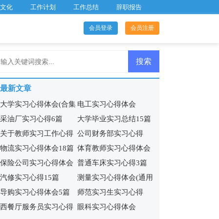
文化
工作计划
工作总结
辞职报告
会员登录
会员注册
最新文章
大学实习心得体会(合集
电工实习心得体会
采油厂实习心得6篇
大学毕业实习总结15篇
15篇)
【荐】
关于教师实习工作心得
公司财务部实习心得
物流实习心得体会18篇
体育教师实习心得体会
保险公司实习心得体会
普通车床实习心得3篇
12篇
汽修实习心得15篇
测量实习心得体会(通用
(集锦13篇)
导购实习心得体会5篇
师范实习生实习心得
15篇)
西餐厅服务员实习心得
眼科实习心得体会