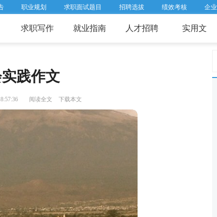
告
职业规划
求职面试题目
招聘选拔
绩效考核
企业
求职写作
就业指南
人才招聘
实用文
会实践作文
:57:36
阅读全文
下载本文