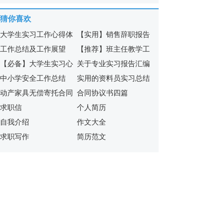
体会合集5篇
猜你喜欢
大学生实习工作心得体
【实用】销售辞职报告
工作总结及工作展望
【推荐】班主任教学工
会(合集15篇)
模板集锦8篇
【必备】大学生实习心
关于专业实习报告汇编
作总结三篇
中小学安全工作总结
实用的资料员实习总结
得体会范文集锦7篇
五篇
动产家具无偿寄托合同
合同协议书四篇
3篇
求职信
个人简历
范本
自我介绍
作文大全
求职写作
简历范文