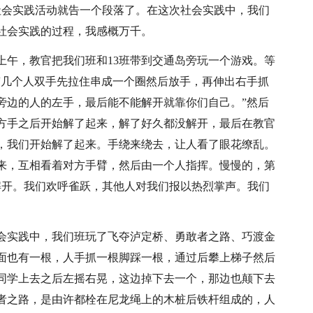
社会实践活动就告一个段落了。在这次社会实践中，我们
社会实践的过程，我感概万千。
上午，教官把我们班和13班带到交通岛旁玩一个游戏。等
“几个人双手先拉住串成一个圈然后放手，再伸出右手抓
旁边的人的左手，最后能不能解开就靠你们自己。”然后
对方手之后开始解了起来，解了好久都没解开，最后在教官
，我们开始解了起来。手绕来绕去，让人看了眼花缭乱。
来，互相看着对方手臂，然后由一个人指挥。慢慢的，第
解开。我们欢呼雀跃，其他人对我们报以热烈掌声。我们
会实践中，我们班玩了飞夺泸定桥、勇敢者之路、巧渡金
面也有一根，人手抓一根脚踩一根，通过后攀上梯子然后
同学上去之后左摇右晃，这边掉下去一个，那边也颠下去
者之路，是由许都栓在尼龙绳上的木桩后铁杆组成的，人