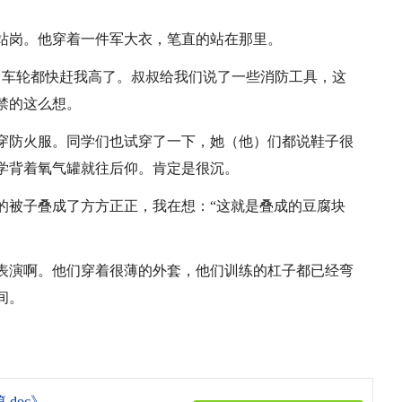
站岗。他穿着一件军大衣，笔直的站在那里。
，车轮都快赶我高了。叔叔给我们说了一些消防工具，这
禁的这么想。
穿防火服。同学们也试穿了一下，她（他）们都说鞋子很
学背着氧气罐就往后仰。肯定是很沉。
的被子叠成了方方正正，我在想：“这就是叠成的豆腐块
表演啊。他们穿着很薄的外套，他们训练的杠子都已经弯
间。
doc》